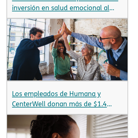
inversión en salud emocional al
anunciar más de $12 millones en
nuevas subvenciones​​
Los empleados de Humana y
CenterWell donan más de $1.4
millones en 24 horas​​